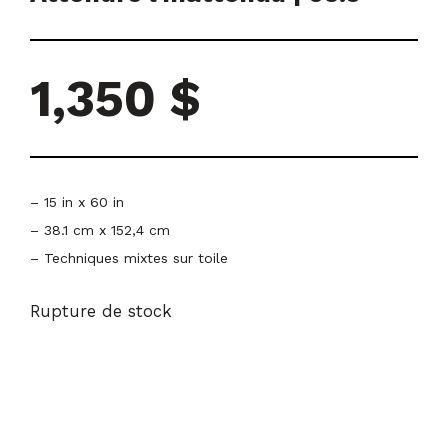
|
Boiseries
Arts
visuels
|
1,350
$
Gatineau
– 15 in x 60 in
– 38.1 cm x 152,4 cm
– Techniques mixtes sur toile
Rupture de stock